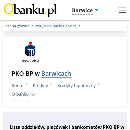
Barwice
Menu
Burger
Strona główna
Wszystkie banki Barwice
PKO BP w
Barwicach
3
2
1
Konto
Kredyty
Kredyty hipoteczny
O banku
Lista oddziałów, placówek i bankomatów PKO BP w