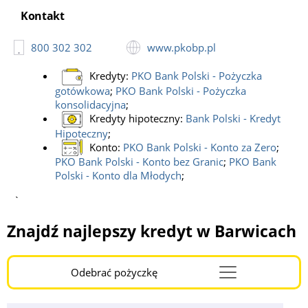
Kontakt
800 302 302
www.pkobp.pl
Kredyty:
PKO Bank Polski - Pożyczka
gotówkowa
;
PKO Bank Polski - Pożyczka
konsolidacyjna
;
Kredyty hipoteczny:
Bank Polski - Kredyt
Hipoteczny
;
Konto:
PKO Bank Polski - Konto za Zero
;
PKO Bank Polski - Konto bez Granic
;
PKO Bank
Polski - Konto dla Młodych
;
`
Znajdź najlepszy kredyt w Barwicach
Odebrać pożyczkę
Menu
Burger