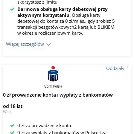
skorzystasz z limitu.
Darmowa obsługa karty debetowej przy
aktywnym korzystaniu.
Obsługa karty
debetowej do konta za 0 zł/mies., gdy zrobisz 5
transakcji bezgotówkowych2 kartą lub BLIKIEM
w okresie rozliczeniowym karty.
Darmowe wypłaty BLIKIEM.
Wypłacaj
Więcej szczegółów
gotówkę BLIKIEM ze wszystkich bankomatów w
Polsce za 0 zł, a kartą ze wszystkich
bankomatów PKO Banku Polskiego za 0 zł.
1
Oddziały
0 zł prowadzenie konta i wypłaty z bankomatów
od 18 lat
Wiek
0 zł za prowadzenie konta
0 zł za wypłaty z bankomatów w Polsce i za