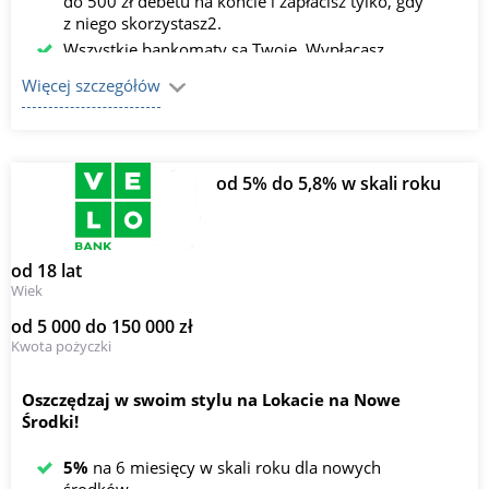
do 500 zł debetu na koncie i zapłacisz tylko, gdy
z niego skorzystasz2.
Wszystkie bankomaty są Twoje. Wypłacasz
gotówkę bez opłat z bankomatów w Polsce i za
Więcej szczegółów
granicą1.
od 5% do 5,8% w skali roku
od 18 lat
Wiek
od 5 000 do 150 000 zł
Kwota pożyczki
Oszczędzaj w swoim stylu na Lokacie na Nowe
Środki!
5%
na 6 miesięcy w skali roku dla nowych