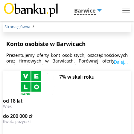
Barwice
Menu
Burger
Strona główna
Konto osobiste w Barwicach
Prezentujemy oferty kont osobistych, oszczędnościowych
oraz firmowych w Barwicach. Porównaj oferty kont
Dalej...
bankowych i wybierz konto najbardziej dopasowane do
Twoich potrzeb.
7% w skali roku
od 18 lat
Wiek
do 200 000 zł
Kwota pożyczki