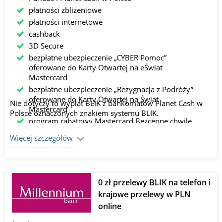
płatności zbliżeniowe
płatności internetowe
cashback
3D Secure
bezpłatne ubezpieczenie „CYBER Pomoc”
oferowane do Karty Otwartej na eŚwiat
Mastercard
bezpłatne ubezpieczenie „Rezygnacja z Podróży”
oferowane do Karty Otwartej na Świat
Nie dotyczy to wypłat BLIK z bankomatów Planet Cash w
Mastercard
Polsce oznaczonych znakiem systemu BLIK.
program rabatowy Mastercard Bezcenne chwile
Więcej szczegółów
0 zł przelewy BLIK na telefon i
krajowe przelewy w PLN
online