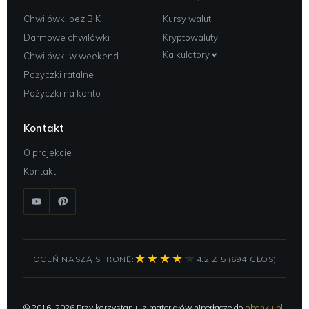
Chwilówki bez BIK
Kursy walut
Darmowe chwilówki
Kryptowaluty
Kalkulatory
Chwilówki w weekend
Pożyczki ratalne
Pożyczki na konto
Kontakt
O projekcie
Kontakt
OCEŃ NASZĄ STRONĘ:
4.2 Z 5 (694 GŁOS)
© 2016–2026 Przy korzystaniu z materiałów hiperłącze do
obanku.pl